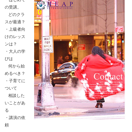
の受講。
どのクラ
スが最適？
・上級者向
けのレッス
ンは？
・大人の学
びは
何から始
めるべき？
・子育てに
ついて
相談した
いことがあ
る
・講演の依
頼